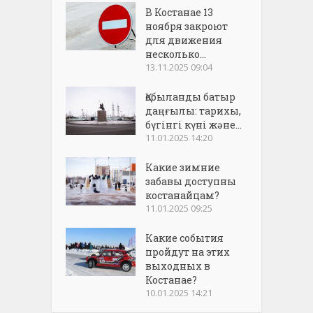
В Костанае 13
ноября закроют
для движения
несколько...
13.11.2025 09:04
Қобыланды батыр
даңғылы: тарихы,
бүгінгі күні және...
11.01.2025 14:20
Какие зимние
забавы доступны
костанайцам?
11.01.2025 09:25
Какие события
пройдут на этих
выходных в
Костанае?
10.01.2025 14:21