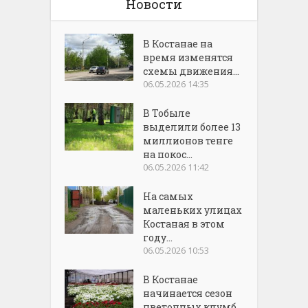
Новости
В Костанае на
время изменятся
схемы движения...
06.05.2026 14:35
В Тобыле
выделили более 13
миллионов тенге
на покос...
06.05.2026 11:42
На самых
маленьких улицах
Костаная в этом
году...
06.05.2026 10:53
В Костанае
начинается сезон
цветочных клумб