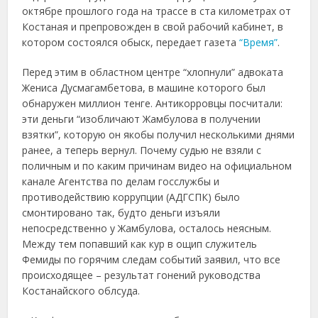
октябре прошлого года на трассе в ста километрах от
Костаная и препровожден в свой рабочий кабинет, в
котором состоялся обыск, передает газета
“Время”
.
Перед этим в областном центре “хлопнули” адвоката
Жениса Дусмагамбетова, в машине которого был
обнаружен миллион тенге. Антикорровцы посчитали:
эти деньги “изобличают Жамбулова в получении
взятки”, которую он якобы получил несколькими днями
ранее, а теперь вернул. Почему судью не взяли с
поличным и по каким причинам видео на официальном
канале Агентства по делам госслужбы и
противодействию коррупции (АДГСПК) было
смонтировано так, будто деньги изъяли
непосредственно у Жамбулова, осталось неясным.
Между тем попавший как кур в ощип служитель
Фемиды по горячим следам событий заявил, что все
происходящее – результат гонений руководства
Костанайского облсуда.