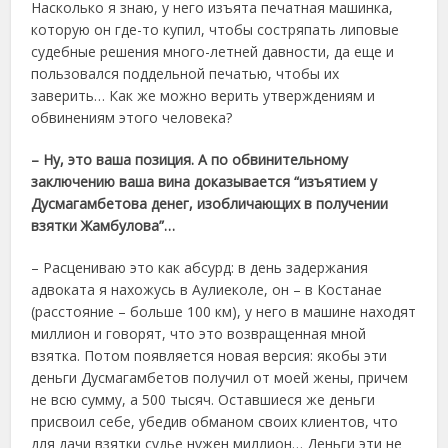
Насколько я знаю, у него изъята печатная машинка,
которую он где-то купил, чтобы состряпать липовые
судебные решения много-летней давности, да еще и
пользовался поддельной печатью, чтобы их
заверить… Как же можно верить утверждениям и
обвинениям этого человека?
– Ну, это ваша позиция. А по обвинительному
заключению ваша вина доказывается “изъятием у
Дусмагамбетова денег, изобличающих в получении
взятки Жамбулова”…
– Расцениваю это как абсурд: в день задержания
адвоката я нахожусь в Аулиеколе, он – в Костанае
(расстояние – больше 100 км), у него в машине находят
миллион и говорят, что это возвращенная мной
взятка. Потом появляется новая версия: якобы эти
деньги Дусмагамбетов получил от моей жены, причем
не всю сумму, а 500 тысяч. Оставшиеся же деньги
присвоил себе, убедив обманом своих клиентов, что
для дачи взятки судье нужен миллион… Деньги эти не