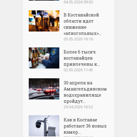
04.05.2026 09:03
В Костанайской
области идет
снижение
«алкогольных»...
03.05.2026 16:16
Более 6 тысяч
костанайцев
привлечены к...
02.05.2026 11:45
30 апреля на
Амангельдинском
водохранилище
пройдут...
29.04.2026 16:52
Как в Костанае
работают 36 новых
камер...