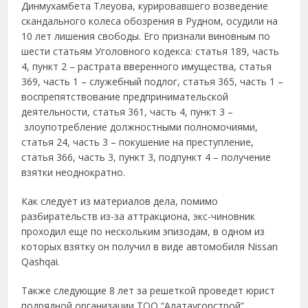
Динмухамбета Тлеуова, курировавшего возведение
скандального колеса обозрения в Рудном, осудили на
10 лет лишения свободы. Его признали виновным по
шести статьям Уголовного кодекса: статья 189, часть
4, пункт 2 – растрата вверенного имущества, статья
369, часть 1 – служебный подлог, статья 365, часть 1 –
воспрепятствование предпринимательской
деятельности, статья 361, часть 4, пункт 3 –
злоупотребление должностными полномочиями,
статья 24, часть 3 – покушение на преступление,
статья 366, часть 3, пункт 3, подпункт 4 – получение
взятки неоднократно.
Как следует из материалов дела, помимо
разбирательств из-за аттракциона, экс-чиновник
проходил еще по нескольким эпизодам, в одном из
которых взятку он получил в виде автомобиля Nissan
Qashqai.
Также следующие 8 лет за решеткой проведет юрист
подрядной организации ТОО “Алатаугорстрой”