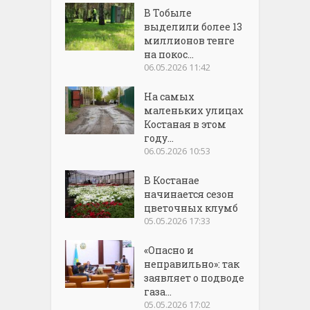
В Тобыле
выделили более 13
миллионов тенге
на покос...
06.05.2026 11:42
На самых
маленьких улицах
Костаная в этом
году...
06.05.2026 10:53
В Костанае
начинается сезон
цветочных клумб
05.05.2026 17:33
«Опасно и
неправильно»: так
заявляет о подводе
газа...
05.05.2026 17:02