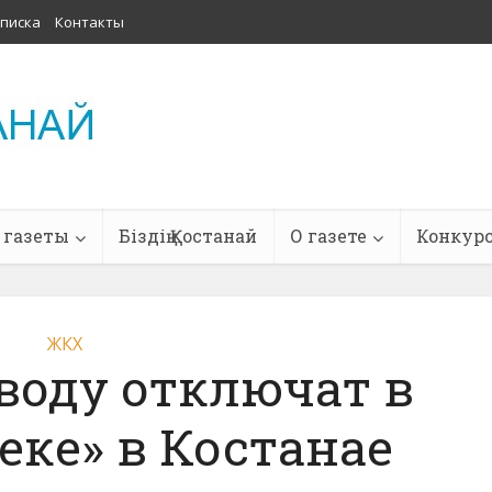
писка
Контакты
 газеты
Біздің Қостанай
О газете
Конкур
ЖКХ
воду отключат в
еке» в Костанае