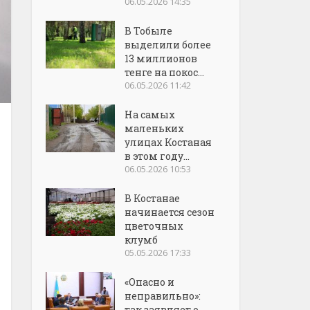
06.05.2026 14:35
В Тобыле
выделили более
13 миллионов
тенге на покос...
06.05.2026 11:42
На самых
маленьких
улицах Костаная
в этом году...
06.05.2026 10:53
В Костанае
начинается сезон
цветочных
клумб
05.05.2026 17:33
«Опасно и
неправильно»:
так заявляет о