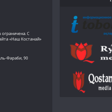
 ограничена. С
айта «Наш Костанай»
Аль-Фараби, 90