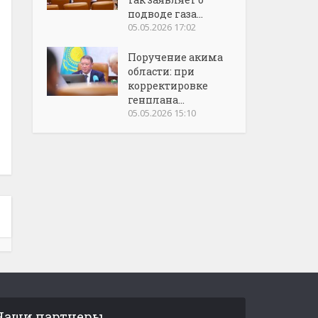
подводе газа...
05.05.2026 17:02
Поручение акима
области: при
корректировке
генплана...
05.05.2026 15:10
Наши партнеры