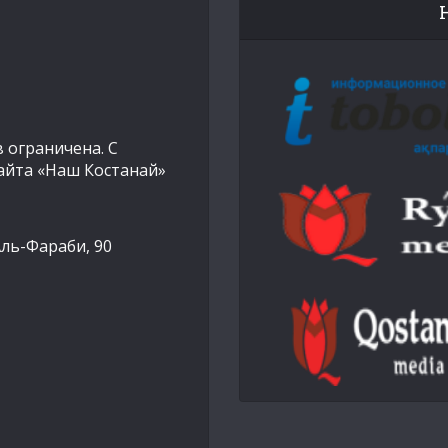
 ограничена. С
айта «Наш Костанай»
Аль-Фараби, 90