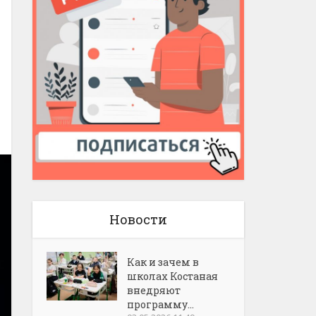
Новости
Как и зачем в
школах Костаная
внедряют
программу...