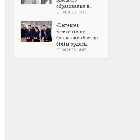
образования в...
23.04.2026 15:33
«Келешек
мектептері»:
болашаққа бастар
білім ордасы
23.04.2026 14:47