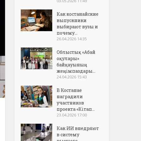
03.05.2026 11:49
Как костанайские
выпускники
выбирают вузы и
почему...
26.04.2026 14:35
Облыстық «Абай
оқулары»
байқауының
жеңімпаздары...
24.04.2026 15:43
В Костанае
наградили
участников
проекта «Кітап...
23.04.2026 17:00
Как ИИ внедряют
в систему
высшего