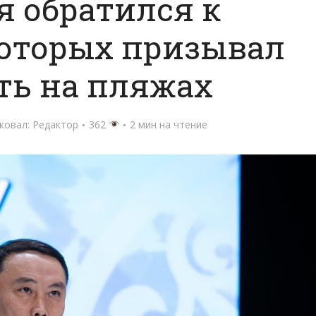
я обратился к
которых призывал
ть на пляжах
ковал:
Редактор
362
2 мин на чтение