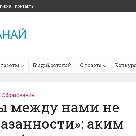
писка
Контакты
 газеты
Біздің Қостанай
О газете
Конкур
Образование
бы между нами не
азанности»: аким