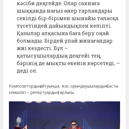
кәсіби деңгейде. Олар сахнаға
шыққанда нағыз өнер тарландары
секілді бір-бірімен шынайы таласқа
түсетіндей дайындықпен келіпті.
Қазылар алқасына баға беру оңай
болмады. Бірдей ұпай жинағандар
жиі кездесті. Бұл –
қатысушылардың деңгейі тең,
бәрінің де мықты екенін көрсетеді, –
деді ол.
Композитордың айтуынша, жас орындаушылардың басты
кемшілігі – репертуардың тарлығы.