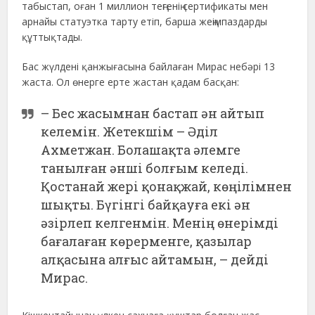
табыстап, оған 1 миллион теңгенің сертификаты мен
арнайы статуэтка тарту етіп, барша жеңімпаздарды
құттықтады.
Бас жүлдені қанжығасына байлаған Мирас небәрі 13
жаста. Ол өнерге ерте жастан қадам басқан:
– Бес жасымнан бастап ән айтып
келемін. Жетекшім – Әділ
Ахметжан. Болашақта әлемге
танылған әнші болғым келеді.
Қостанай жері қонақжай, көңілімнен
шықты. Бүгінгі байқауға екі ән
әзірлеп келгенмін. Менің өнерімді
бағалаған көрерменге, қазылар
алқасына алғыс айтамын, – дейді
Мирас.