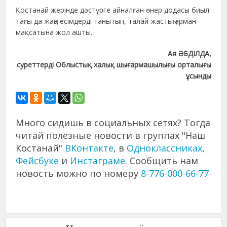
Қостанай жерінде дәстүрге айналған өнер додасы биыл
тағы да жаңа есімдерді танытып, талай жастың арман-
мақсатына жол ашты.
Ая ӘБДІЛДА,
суреттерді Облыстық халық шығармашылығы орталығы
ұсынды
Много сидишь в социальных сетях? Тогда
читай полезные новости в группах "Наш
Костанай"
ВКонтакте
, в
Одноклассниках
,
Фейсбуке
и
Инстаграме
. Сообщить нам
новость можно по номеру
8-776-000-66-77