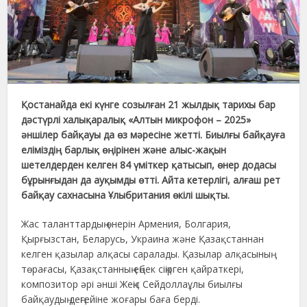
Қостанайда екі күнге созылған 21 жылдық тарихы бар
дәстүрлі халықаралық «Алтын микрофон – 2025»
әншілер байқауы да өз мәресіне жетті. Биылғы байқауға
еліміздің барлық өңірінен және алыс-жақын
шетелдерден келген 84 үміткер қатысып, өнер додасы
бұрынғыдан да ауқымды өтті. Айта кетерлігі, алғаш рет
байқау сахнасына Ұлыбритания өкілі шықты.
Жас таланттардың өнерін Армения, Болгария,
Қырғызстан, Беларусь, Украина және Қазақстаннан
келген қазылар алқасы саралады. Қазылар алқасының
төрағасы, Қазақстанның еңбек сіңірген қайраткері,
композитор әрі әнші Жеңіс Сейдоллаұлы биылғы
байқаудың деңгейіне жоғары баға берді.