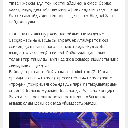
тіптен жақсы. Бұл тек Қостанайдың ғана емес, барша
қазақтың мүддесі. «Алтын микрофон» алдағы уақытта да
биікке самғайды деп сенемін, – деп сенім білдірді Жеңіс
Сейдоллаұлы.
Салтанатты ашылу рәсімінде облыстық мәдениет
басқармасының басшысы Құралбек Атамұратов сөз
сөйлеп, қатысушыларға сәттілік тіледі. «Бұл жоба
жылдан-жылға кеңейіп келеді. Байқаудан қаншама
таланттар танылды. Бүгін де жаңа есімдер ашылатынына
сенімдімін», – деді ол.
Байқау төрт санат бойынша өтті: кіші топ (7–10 жас),
ортаңғы топ (11–13 жас), ересектер (14–17 жас) және
«профи» (тәжірибелі орындаушылар). Қатысушылардың
өнері 10 балдық жүйемен бағаланды. Ал гала-концерт
биыл алғаш рет ашық аспан астында – облыстық
әкімдік алдындағы сахнада ұйымдастырылды.