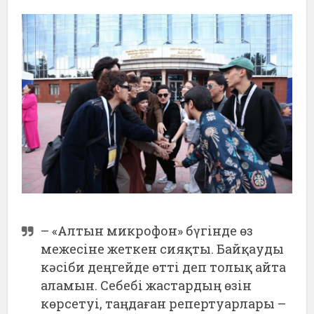
– «Алтын микрофон» бүгінде өз
межесіне жеткен сияқты. Байқауды
кәсіби деңгейде өтті деп толық айта
аламын. Себебі жастардың өзін
көрсетуі, таңдаған репертуарлары –