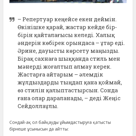
– Репертуар кеңейсе екен деймін.
Өкінішке қарай, жастар кейде бір-
бірін қайталағысы келеді. Халық
әндерін көбірек орындаса – ұтар еді.
Әрине, дауысты көрсету маңызды.
Бірақ сахнаға шыққанда стиль мен
мәнерді жоғалтып алмау керек.
Жастарға айтарым – әлемдік
жұлдыздарды тыңдап қана қоймай,
өз стилін қалыптастырсын. Сонда
ғана олар дараланады, – деді Жеңіс
Сейдоллаұлы.
Сондай-ақ ол байқауды ұйымдастыруға қатысты
бірнеше ұсынысын да айтты: