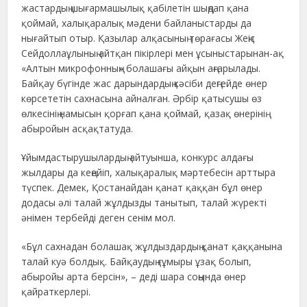
жастардың шығармашылық қабілетін шыңдап қана
қоймай, халықаралық мәдени байланыстарды да
нығайтып отыр. Қазылар алқасының төрағасы Жеңіс
Сейдоллаұлының айтқан пікірлері мен ұсыныстарынан-ақ
«Алтын микрофонның» болашағы айқын аңғарылады.
Байқау бүгінде жас дарындардың кәсіби деңгейде өнер
көрсететін сахнасына айналған. Әрбір қатысушы өз
өлкесінің намысын қорғап қана қоймай, қазақ өнерінің
абыройын асқақтатуда.
Ұйымдастырушылардың айтуынша, конкурс алдағы
жылдары да кеңейіп, халықаралық мәртебесін арттыра
түспек. Демек, Қостанайдан қанат қаққан бұл өнер
додасы әлі талай жұлдызды танытып, талай жүректі
әнімен тербейді деген сенім мол.
«Бұл сахнадан болашақ жұлдыздардың қанат қаққанына
талай куә болдық. Байқаудың ғұмыры ұзақ болып,
абыройы арта берсін», – деді шара соңында өнер
қайраткерлері.