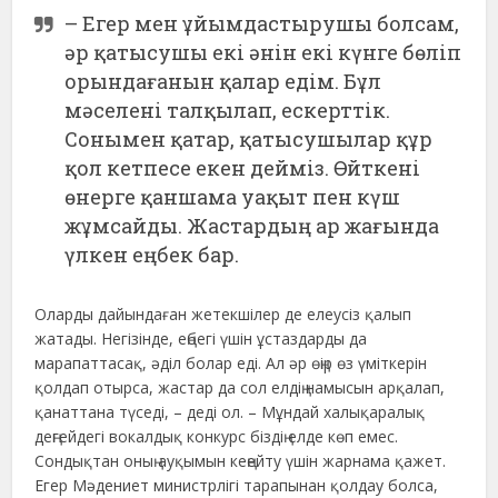
– Егер мен ұйымдастырушы болсам,
әр қатысушы екі әнін екі күнге бөліп
орындағанын қалар едім. Бұл
мәселені талқылап, ескерттік.
Сонымен қатар, қатысушылар құр
қол кетпесе екен дейміз. Өйткені
өнерге қаншама уақыт пен күш
жұмсайды. Жастардың ар жағында
үлкен еңбек бар.
Оларды дайындаған жетекшілер де елеусіз қалып
жатады. Негізінде, еңбегі үшін ұстаздарды да
марапаттасақ, әділ болар еді. Ал әр өңір өз үміткерін
қолдап отырса, жастар да сол елдің намысын арқалап,
қанаттана түседі, – деді ол. – Мұндай халықаралық
деңгейдегі вокалдық конкурс біздің елде көп емес.
Сондықтан оның ауқымын кеңейту үшін жарнама қажет.
Егер Мәдениет министрлігі тарапынан қолдау болса,