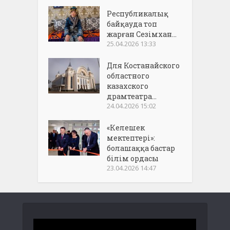
Республикалық
байқауда топ
жарған Сезімхан...
25.04.2026 13:33
Для Костанайского
областного
казахского
драмтеатра...
24.04.2026 15:02
«Келешек
мектептері»:
болашаққа бастар
білім ордасы
23.04.2026 14:47