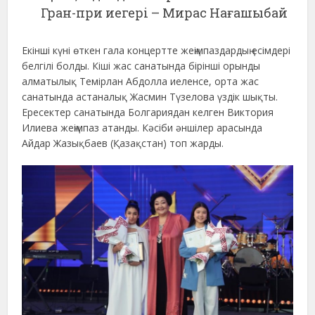
Гран-при иегері – Мирас Нағашыбай
Екінші күні өткен гала концертте жеңімпаздардың есімдері
белгілі болды. Кіші жас санатында бірінші орынды
алматылық Темірлан Абдолла иеленсе, орта жас
санатында астаналық Жасмин Түзелова үздік шықты.
Ересектер санатында Болгариядан келген Виктория
Илиева жеңімпаз атанды. Кәсіби әншілер арасында
Айдар Жазықбаев (Қазақстан) топ жарды.