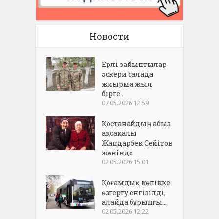
Новости
Ерлі зайыптылар
әскери салада
жиырма жыл
бірге...
07.05.2026 12:59
Қостанайдың абыз
ақсақалы
Жандарбек Сейітов
жөнінде
02.05.2026 15:01
Қоғамдық көлікке
өзгерту енгізілді,
алайда бұрынғы...
02.05.2026 12:22