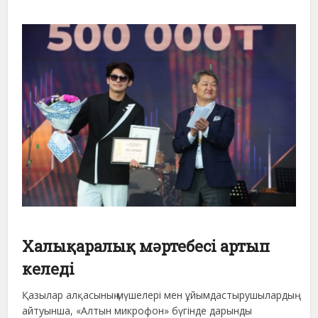
Халықаралық мәртебесі артып
келеді
Қазылар алқасының мүшелері мен ұйымдастырушылардың
айтуынша, «Алтын микрофон» бүгінде дарынды