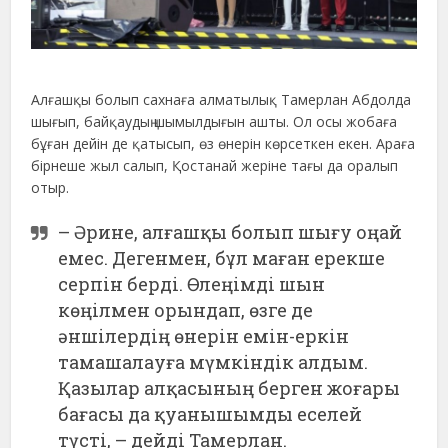
Алғашқы болып сахнаға алматылық Тамерлан Абдолда
шығып, байқаудың шымылдығын ашты. Ол осы жобаға
бұған дейін де қатысып, өз өнерін көрсеткен екен. Араға
бірнеше жыл салып, Қостанай жеріне тағы да оралып
отыр.
– Әрине, алғашқы болып шығу оңай
емес. Дегенмен, бұл маған ерекше
серпін берді. Өлеңімді шын
көңілмен орындап, өзге де
әншілердің өнерін емін-еркін
тамашалауға мүмкіндік алдым.
Қазылар алқасының берген жоғары
бағасы да қуанышымды еселей
түсті, – дейді Тамерлан.