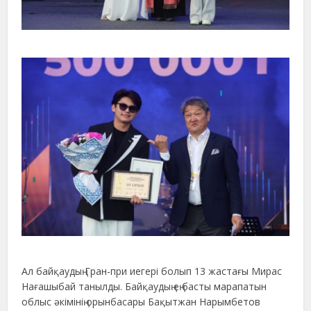
Ал байқаудың Гран-при иегері болып 13 жастағы Мирас
Нағашыбай танылды. Байқаудың ең басты марапатын
облыс әкімінің орынбасары Бақытжан Нарымбетов