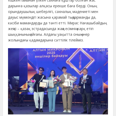
Кішкентайынан үлкен сахнаға құштар болған жас
дарынға қазылар алқасы ерекше баға берді. Оның
орындаушылық шеберлігі, сахналық мәдениеті мен
дауыс мүмкіндігі жасына қарамай тыңдарманды да,
кәсіби мамандарды да тәнті етті. Мирас Нағашыбайдың
жеңісі – қазақ эстрадасында жаңа есімнің жарқ етіп
шыққанының айғағы. Алдағы уақытта оның өнер
жолындағы қадамдарына сәттілік тілейміз.