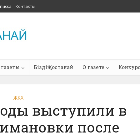
писка
Контакты
 газеты
Біздің Қостанай
О газете
Конкур
ЖКХ
воды выступили в
римановки после