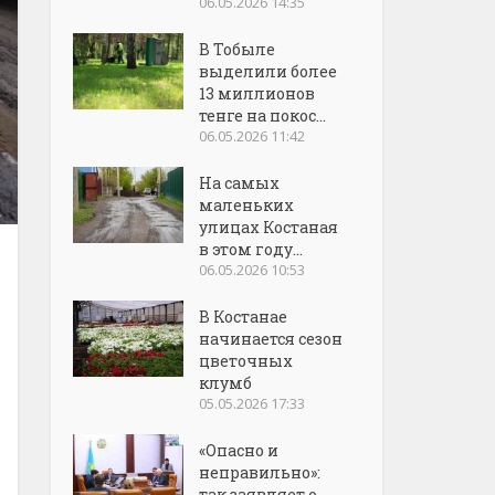
06.05.2026 14:35
В Тобыле
выделили более
13 миллионов
тенге на покос...
06.05.2026 11:42
На самых
маленьких
улицах Костаная
в этом году...
06.05.2026 10:53
В Костанае
начинается сезон
цветочных
клумб
05.05.2026 17:33
«Опасно и
неправильно»:
так заявляет о