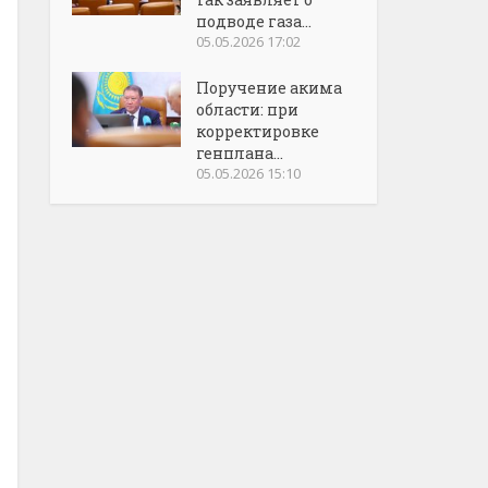
подводе газа...
05.05.2026 17:02
Поручение акима
области: при
корректировке
генплана...
05.05.2026 15:10