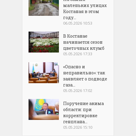
маленьких улицах
Костаная в этом
году...
06.05.2026 10:53
В Костанае
начинается сезон
цветочных клумб
05.05.2026 17:33
«Опасно и
неправильно»: так
заявляет о подводе
газа...
05.05.2026 17:02
Поручение акима
области: при
корректировке
генплана...
05.05.2026 15:10