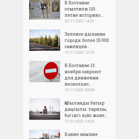
В Костанае
отметили 110-
летие историко...
20.11.2025 14:25
Зеленое дыхание
города: более 15 000
саженцев...
13.11.2025 12:50
В Костанае 13
ноября закроют
для движения
несколько...
13.11.2025 09:04
Қобыланды батыр
даңғылы: тарихы,
бүгінгі күні және...
11.01.2025 14:20
Какие зимние