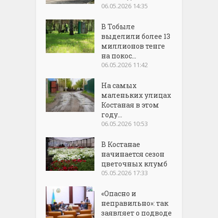
06.05.2026 14:35
В Тобыле
выделили более 13
миллионов тенге
на покос...
06.05.2026 11:42
На самых
маленьких улицах
Костаная в этом
году...
06.05.2026 10:53
В Костанае
начинается сезон
цветочных клумб
05.05.2026 17:33
«Опасно и
неправильно»: так
заявляет о подводе