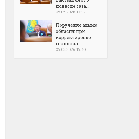
подводе газа...
05.05.2026 17:02
Поручение акима
области: при
корректировке
генплана...
05.05.2026 15:10