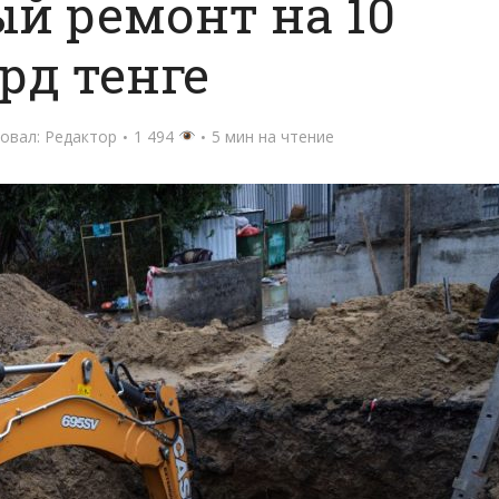
й ремонт на 10
рд тенге
овал:
Редактор
1 494
5 мин на чтение