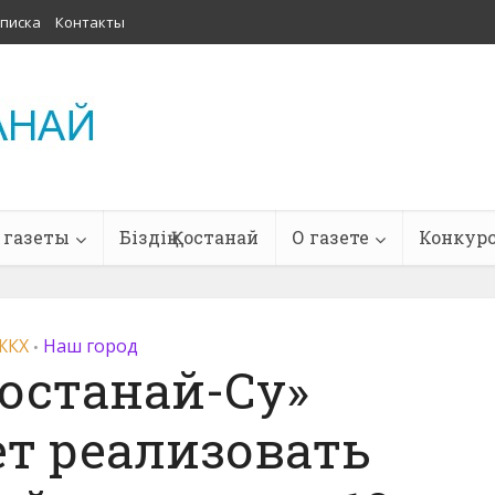
писка
Контакты
 газеты
Біздің Қостанай
О газете
Конкур
ЖКХ
Наш город
•
останай-Су»
т реализовать