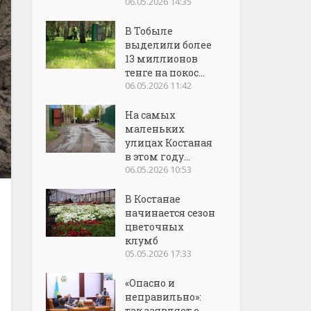
06.05.2026 14:35
В Тобыле
выделили более
13 миллионов
тенге на покос...
06.05.2026 11:42
На самых
маленьких
улицах Костаная
в этом году...
06.05.2026 10:53
В Костанае
начинается сезон
цветочных
клумб
05.05.2026 17:33
«Опасно и
неправильно»:
так заявляет о