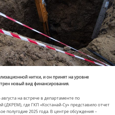
лизационной нитки, и он принят на уровне
мотрен новый вид финансирования.
 августа на встрече в департаменте по
 (ДКРЕМ), где ГКП «Костанай-Су» представило отчет
вое полугодие 2025 года. В центре обсуждения –