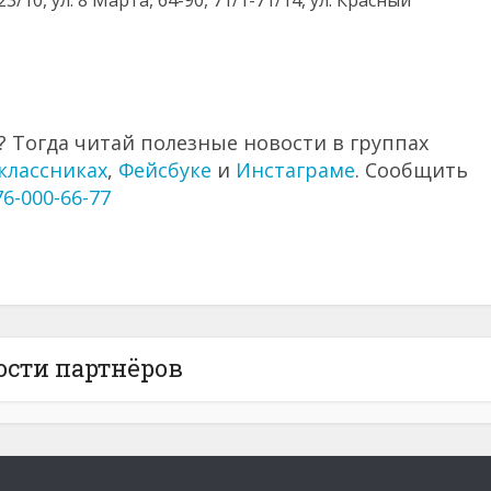
3/10, ул. 8 Марта, 64-90, 71/1-71/14, ул. Красный
 Тогда читай полезные новости в группах
классниках
,
Фейсбуке
и
Инстаграме
. Сообщить
76-000-66-77
ости партнёров