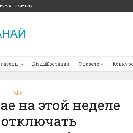
писка
Контакты
 газеты
Біздің Қостанай
О газете
Конкур
ЖКХ
ае на этой неделе
 отключать