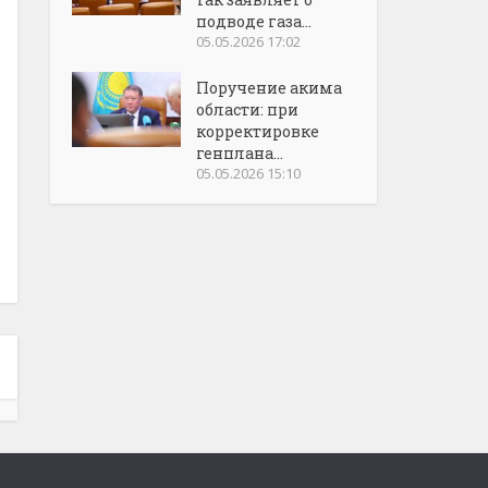
подводе газа...
05.05.2026 17:02
Поручение акима
области: при
корректировке
генплана...
05.05.2026 15:10