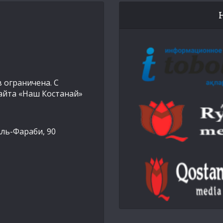
 ограничена. С
айта «Наш Костанай»
Аль-Фараби, 90