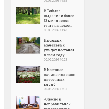
06.05.2026 14:35
В Тобыле
выделили более
13 миллионов
тенге на покос...
06.05.2026 11:42
На самых
маленьких
улицах Костаная
в этом году...
06.05.2026 10:53
В Костанае
начинается сезон
цветочных
клумб
05.05.2026 17:33
«Опасно и
неправильно»:
так заявляет о