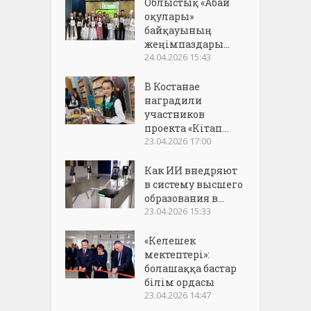
Облыстық «Абай
оқулары»
байқауының
жеңімпаздары...
24.04.2026 15:43
В Костанае
наградили
участников
проекта «Кітап...
23.04.2026 17:00
Как ИИ внедряют
в систему высшего
образования в...
23.04.2026 15:33
«Келешек
мектептері»:
болашаққа бастар
білім ордасы
23.04.2026 14:47