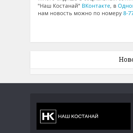
"Наш Костанай"
ВКонтакте
, в
Одно
нам новость можно по номеру
8-7
Нов