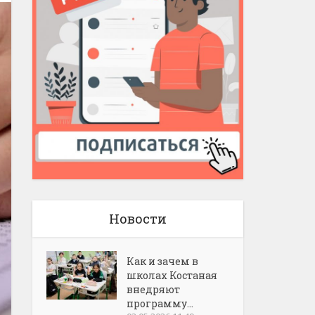
Новости
Как и зачем в
школах Костаная
внедряют
программу...