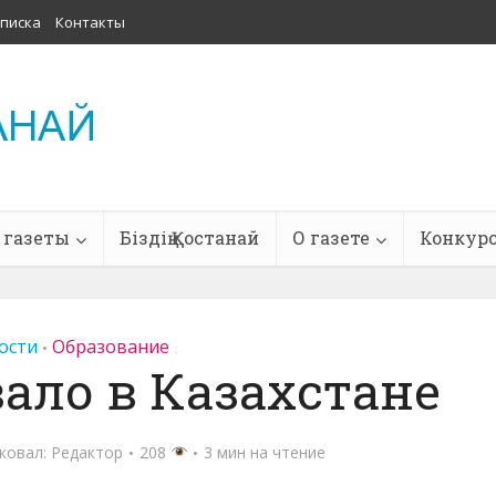
писка
Контакты
 газеты
Біздің Қостанай
О газете
Конкур
ости
Образование
•
ало в Казахстане
ковал:
Редактор
208
3 мин на чтение