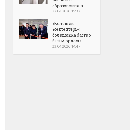
образования в...
23.04.2026 15:33
«Келешек
мектептері»:
болашаққа бастар
білім ордасы
23.04.2026 14:47