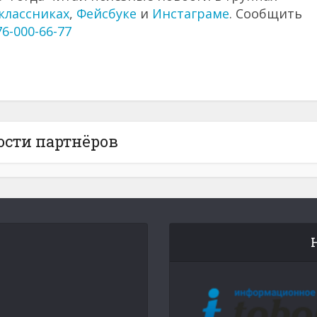
классниках
,
Фейсбуке
и
Инстаграме
. Сообщить
76-000-66-77
ости партнёров