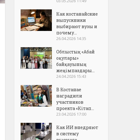
03.05.2026 11:49
Как костанайские
выпускники
выбирают вузы и
почему...
26.04.2026 14:35
Облыстық «Абай
оқулары»
байқауының
жеңімпаздары...
24.04.2026 15:43
В Костанае
наградили
участников
проекта «Кітап...
23.04.2026 17:00
Как ИИ внедряют
в систему
высшего