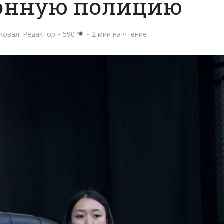
конную полицию
ковал:
Редактор
590
2 мин на чтение