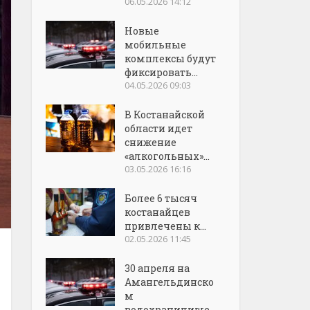
06.05.2026 14:12
Новые
мобильные
комплексы будут
фиксировать...
04.05.2026 09:03
В Костанайской
области идет
снижение
«алкогольных»...
03.05.2026 16:16
Более 6 тысяч
костанайцев
привлечены к...
02.05.2026 11:45
30 апреля на
Амангельдинско
м
водохранилище