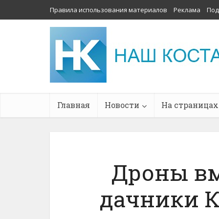
Правила использования материалов
Реклама
Под
Главная
Новости
На страницах
Дроны вм
дачники К