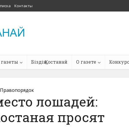
писка
Контакты
 газеты
Біздің Қостанай
О газете
Конкур
Правопорядок
есто лошадей:
останая просят