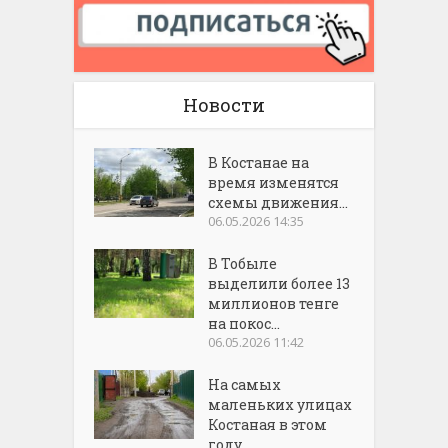
Новости
В Костанае на
время изменятся
схемы движения...
06.05.2026 14:35
В Тобыле
выделили более 13
миллионов тенге
на покос...
06.05.2026 11:42
На самых
маленьких улицах
Костаная в этом
году...