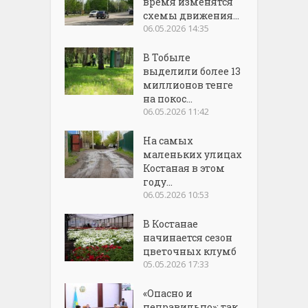
время изменятся
схемы движения...
06.05.2026 14:35
В Тобыле
выделили более 13
миллионов тенге
на покос...
06.05.2026 11:42
На самых
маленьких улицах
Костаная в этом
году...
06.05.2026 10:53
В Костанае
начинается сезон
цветочных клумб
05.05.2026 17:33
«Опасно и
неправильно»: так