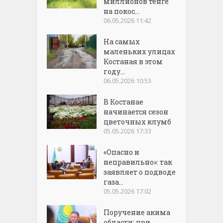
миллионов тенге
на покос...
06.05.2026 11:42
На самых
маленьких улицах
Костаная в этом
году...
06.05.2026 10:53
В Костанае
начинается сезон
цветочных клумб
05.05.2026 17:33
«Опасно и
неправильно»: так
заявляет о подводе
газа...
05.05.2026 17:02
Поручение акима
области: при