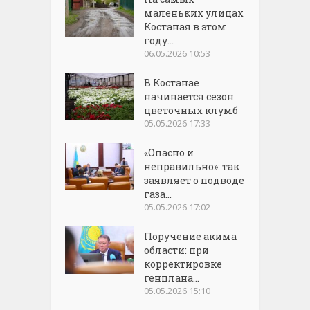
маленьких улицах
Костаная в этом
году...
06.05.2026 10:53
В Костанае
начинается сезон
цветочных клумб
05.05.2026 17:33
«Опасно и
неправильно»: так
заявляет о подводе
газа...
05.05.2026 17:02
Поручение акима
области: при
корректировке
генплана...
05.05.2026 15:10