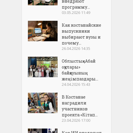
внедряют
программу...
03.05.2026 11:49
Как костанайские
выпускники
выбирают вузы и
почему...
26.04.2026 14:35
Облыстық «Абай
оқулары»
байқауының
жеңімпаздары...
24.04.2026 15:43
В Костанае
наградили
участников
проекта «Кітап...
23.04.2026 17:00
Как ИИ внедряют