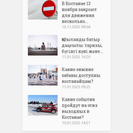
В Костанае 13
ноября закроют
для движения
несколько...
13.11.2025 09:04
Қобыланды батыр
даңғылы: тарихы,
бүгінгі күні және...
11.01.2025 14:20
Какие зимние
забавы доступны
костанайцам?
11.01.2025 09:25
Какие события
пройдут на этих
выходных в
Костанае?
10.01.2025 14:21