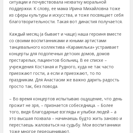
ситуации и почувствовала нехватку моральной
поддержки. К слову, ее мама Ирина Михайловна тоже
из сферы культуры и искусства, и тоже посвящает себя
благотворительности. Такая вот династия получается.
Каждый месяц (а бывает и чаще) наша героиня вместе
со своими воспитанниками и юными артистами
танцевального коллектива «Карамелька» устраивает
концерты для подопечных детских домов, домов
престарелых, пациентов больниц. В ее списке –
учреждения Костаная и Рудного, куда не так часто
приезжают гости, а если и приезжают, то по
праздникам. Для Анастасии же важно дарить радость
просто так, без повода.
– Во время концертов испытываю ощущение, что день
прожит не зря, – признается собеседница. – Более
того, видя благодарные взгляды и улыбки людей – а
это высшая похвала – начинаешь будто жить заново и
перестаешь жаловаться на судьбу. Мои воспитанники
тоже многое переоценивают.