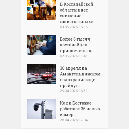
В Костанайской
области идет
снижение
«алкогольных»...
03.05.2026 16:16
Более 6 тысяч
костанайцев
привлечены к...
02.05.2026 11:45
30 апреля на
Амангельдинском
водохранилище
пройдут...
29.04.2026 16:52
Как в Костанае
работают 36 новых
камер...
28.04.2026 12:04