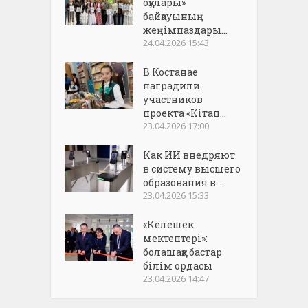
оқулары»
байқауының
жеңімпаздары...
24.04.2026 15:43
В Костанае
наградили
участников
проекта «Кітап...
23.04.2026 17:00
Как ИИ внедряют
в систему высшего
образования в...
23.04.2026 15:33
«Келешек
мектептері»:
болашаққа бастар
білім ордасы
23.04.2026 14:47