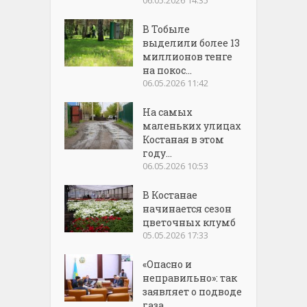
В Тобыле
выделили более 13
миллионов тенге
на покос...
06.05.2026 11:42
На самых
маленьких улицах
Костаная в этом
году...
06.05.2026 10:53
В Костанае
начинается сезон
цветочных клумб
05.05.2026 17:33
«Опасно и
неправильно»: так
заявляет о подводе
газа...