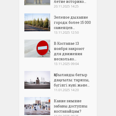
летие историко...
20.11.2025 14:25
Зеленое дыхание
города: более 15 000
саженцев...
13.11.2025 12:50
В Костанае 13
ноября закроют
для движения
несколько...
13.11.2025 09:04
Қобыланды батыр
даңғылы: тарихы,
бүгінгі күні және...
11.01.2025 14:20
Какие зимние
забавы доступны
костанайцам?
11.01.2025 09:25