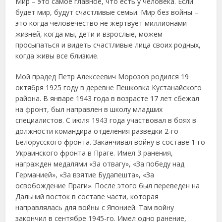
Мир – это самое главное, что есть у человека. Если
будет мир, будут счастливые семьи. Мир без войны –
это когда человечество не жертвует миллионами
жизней, когда мы, дети и взрослые, можем
просыпаться и видеть счастливые лица своих родных,
когда живы все близкие.
Мой прадед Петр Алексеевич Морозов родился 19
октября 1925 году в деревне Пешковка Кустанайского
района. В январе 1943 года в возрасте 17 лет сбежал
на фронт, был направлен в школу младших
специалистов. С июля 1943 года участвовал в боях в
должности командира отделения разведки 2-го
Белорусского фронта. Заканчивал войну в составе 1-го
Украинского фронта в Праге. Имел 3 ранения,
награжден медалями «За отвагу», «За победу над
Германией», «За взятие Будапешта», «За
освобождение Праги». После этого был переведен на
Дальний восток в составе части, которая
направлялась для войны с Японией. Там войну
закончил в сентябре 1945-го. Имел одно ранение,