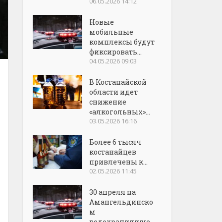
06.05.2026 14:12
Новые
мобильные
комплексы будут
фиксировать...
04.05.2026 09:03
В Костанайской
области идет
снижение
«алкогольных»...
03.05.2026 16:16
Более 6 тысяч
костанайцев
привлечены к...
02.05.2026 11:45
30 апреля на
Амангельдинско
м
водохранилище