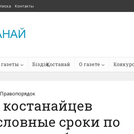
писка
Контакты
 газеты
Біздің Қостанай
О газете
Конкур
Правопорядок
 костанайцев
словные сроки по