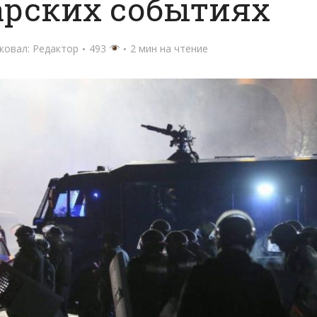
арских событиях
ковал:
Редактор
493
2 мин на чтение