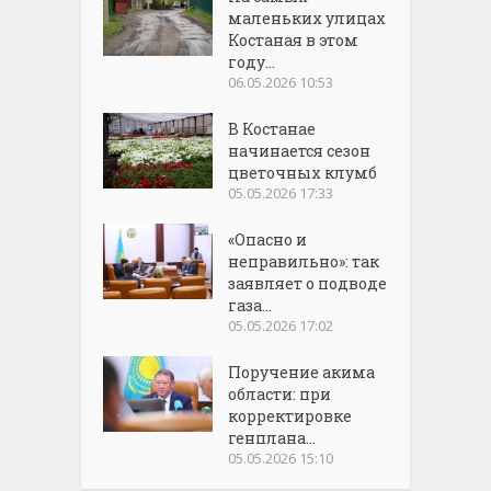
маленьких улицах
Костаная в этом
году...
06.05.2026 10:53
В Костанае
начинается сезон
цветочных клумб
05.05.2026 17:33
«Опасно и
неправильно»: так
заявляет о подводе
газа...
05.05.2026 17:02
Поручение акима
области: при
корректировке
генплана...
05.05.2026 15:10