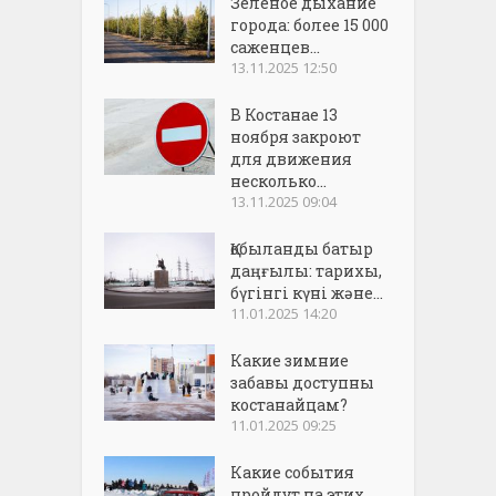
Зеленое дыхание
города: более 15 000
саженцев...
13.11.2025 12:50
В Костанае 13
ноября закроют
для движения
несколько...
13.11.2025 09:04
Қобыланды батыр
даңғылы: тарихы,
бүгінгі күні және...
11.01.2025 14:20
Какие зимние
забавы доступны
костанайцам?
11.01.2025 09:25
Какие события
пройдут на этих