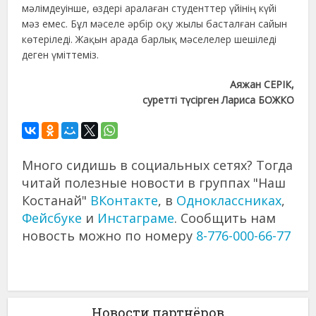
мәлімдеуінше, өздері аралаған студенттер үйінің күйі
мәз емес. Бұл мәселе әрбір оқу жылы басталған сайын
көтеріледі. Жақын арада барлық мәселелер шешіледі
деген үміттеміз.
Аяжан СЕРІК,
суретті түсірген Лариса БОЖКО
Много сидишь в социальных сетях? Тогда
читай полезные новости в группах "Наш
Костанай"
ВКонтакте
, в
Одноклассниках
,
Фейсбуке
и
Инстаграме
. Сообщить нам
новость можно по номеру
8-776-000-66-77
Новости партнёров