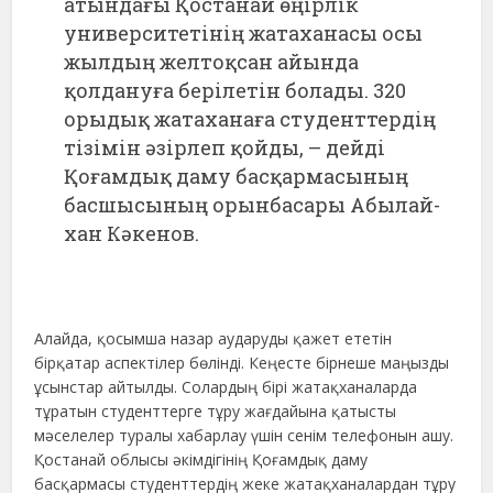
атындағы Қостанай өңірлік
университетінің жатаханасы осы
жылдың желтоқсан айында
қолдануға берілетін болады. 320
орыдық жатаханаға студенттердің
тізімін әзірлеп қойды, – дейді
Қоғамдық даму басқармасының
басшысының орынбасары Абылай-
хан Кәкенов.
Алайда, қосымша назар аударуды қажет ететін
бірқатар аспектілер бөлінді. Кеңесте бірнеше маңызды
ұсынстар айтылды. Солардың бірі жатақханаларда
тұратын студенттерге тұру жағдайына қатысты
мәселелер туралы хабарлау үшін сенім телефонын ашу.
Қостанай облысы әкімдігінің Қоғамдық даму
басқармасы студенттердің жеке жатақханалардан тұру