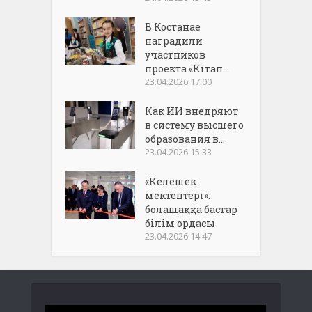
В Костанае
наградили
участников
проекта «Кітап...
23.04.2026 17:00
Как ИИ внедряют
в систему высшего
образования в...
23.04.2026 15:33
«Келешек
мектептері»:
болашаққа бастар
білім ордасы
23.04.2026 14:47