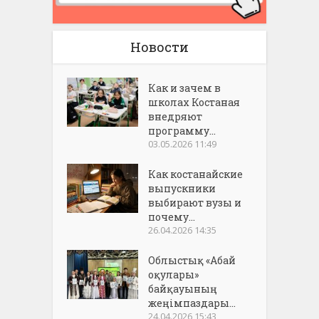
Новости
Как и зачем в
школах Костаная
внедряют
программу...
03.05.2026 11:49
Как костанайские
выпускники
выбирают вузы и
почему...
26.04.2026 14:35
Облыстық «Абай
оқулары»
байқауының
жеңімпаздары...
24.04.2026 15:43