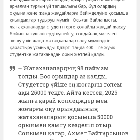
арналған тұрғын үй тапшылығы бар, бұл олардың
оқуына және жаңа жағдайларға бейімделуіне қосымша
қиындықтар тудыруы мүмкін. Осыған байланысты,
жатақханаларда студенттерге қолайлы жағдай жасау
бойынша күш-жігерді күшейту, сондай-ақ мәселені
шешу үшін жаңа жатақханалар салу мүмкіндігін
қарастыру ұсынылды. Қазіргі таңда 400 – ге жуық
студентке жатаханадан орын жетпей қалды.
– Жатаханалардың 98 пайызы
толды. Бос орындар аз қалды.
Студеттер үйіне ең жоғарғы төлем
ақы 25000 теңге. Айта кетсек, 2025
жылға қарай колледждер мен
жоғарғы оқу орындаының
жатаханаларын қосымша 50000
орынмен қамту көзделіп отыр.
Сонымен қатар, Ахмет Байтұрсынов