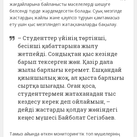
жағдайларына байланысты мәселелерді шешуге
белсенді түрде жәрдемдесетін болады. Суық мезгілде
жастардың жайлы және қауіпсіз тұруын қамтамасыз
ету үшін қыс мезгіліндегі жатақханаларды бақылау.
– Студенттер үйінің төртінші,
бесінші қабаттарына жылу
жетпейді. Сондықтан қыс кезінде
барып тексерген жөн. Қазір дала
жылы барлығы керемет. Ешқандай
қиыншылық жоқ, ал қыста барлығы
сыртқа шығады. Оған қоса,
студенттермен жатаханадан тыс
кездесу керек деп ойлаймын, –
дейді жастарды қолдау жөніндегі
кеңес мүшесі Байболат Сегізбаев.
Тамыз айында өткен мониторингтік топ мүшелерінің