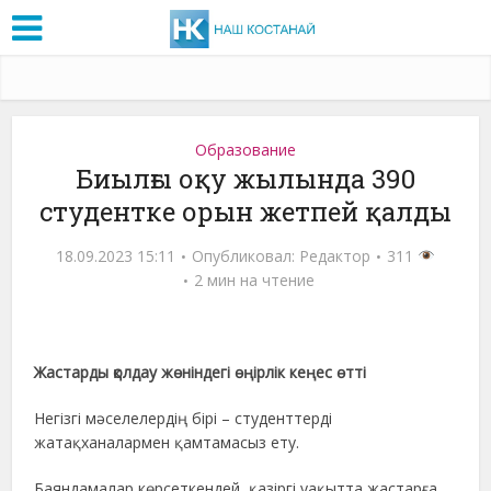
Образование
Биылғы оқу жылында 390
студентке орын жетпей қалды
18.09.2023 15:11
Опубликовал:
Редактор
311
2 мин на чтение
Жастарды қолдау жөніндегі өңірлік кеңес өтті
Негізгі мәселелердің бірі – студенттерді
жатақханалармен қамтамасыз ету.
Баяндамалар көрсеткендей, қазіргі уақытта жастарға