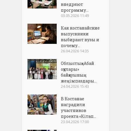
внедряют
программу...
03.05.2026 11:49
Как костанайские
выпускники
выбирают вузы и
почему...
26.04.2026 14:35
Облыстық «Абай
оқулары»
байқауының
жеңімпаздары...
24.04.2026 15:43
В Костанае
наградили
участников
проекта «Кітап...
23.04.2026 17:00