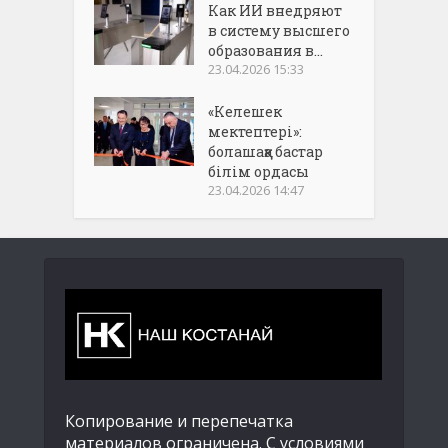
Как ИИ внедряют
в систему высшего
образования в...
23.04.2026 15:33
«Келешек
мектептері»:
болашаққа бастар
білім ордасы
23.04.2026 14:47
Копирование и перепечатка
материалов ограничена. С условиями