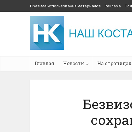
Правила использования материалов
Реклама
Под
Главная
Новости
На страницах
Безви
сохра