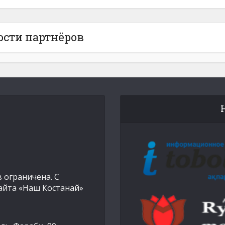
ости партнёров
 ограничена. С
айта «Наш Костанай»