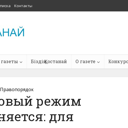
писка
Контакты
 газеты
Біздің Қостанай
О газете
Конкур
Правопорядок
зовый режим
няется: для