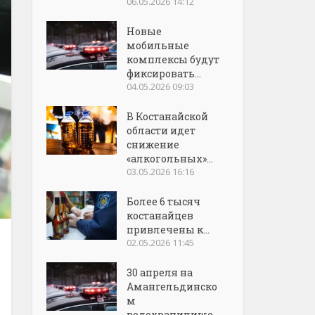
06.05.2026 14:12
Новые
мобильные
комплексы будут
фиксировать...
04.05.2026 09:03
В Костанайской
области идет
снижение
«алкогольных»...
03.05.2026 16:16
Более 6 тысяч
костанайцев
привлечены к...
02.05.2026 11:45
30 апреля на
Амангельдинско
м
водохранилище