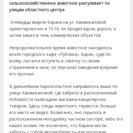
сельскохозяйственное животное разгуливает по
улицам областного центра
Очевидцы видели барана на ул. Хакимжановой
ориентировочно в 15:10, он бродил вдоль дороги, а
затем зашел в тень коммерческих объектов.
Непродолжительное время животное находилось
возле городского кафе «Публика». Баран, судя по
всему, пытался вступить в схватку со своим
отражением в окне, но персонал заведения вовремя
его прогнал.
В дальнейшем парнокопытное направилось выше по
улице Хакимжановой, где забрело в расположенный
поблизости палисадник магазина канцелярских
товаров. Здесь следы животного теряются, больше
его никто не видел. Возможно, оно скрылось в
расположенном неподалёку частном секторе, либо его
нашел хозяин. Не исключено, что барана могли
забрать с собой автомобилисты или прохожие.