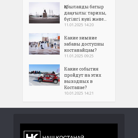
Қобыланды батыр
даңғылы: тарихы,
бүгінгі күні және...
11.01.2025 14:20
Какие зимние
забавы доступны
костанайцам?
11.01.2025 09:25
Какие события
пройдут на этих
выходных в
Костанае?
10.01.2025 14:21