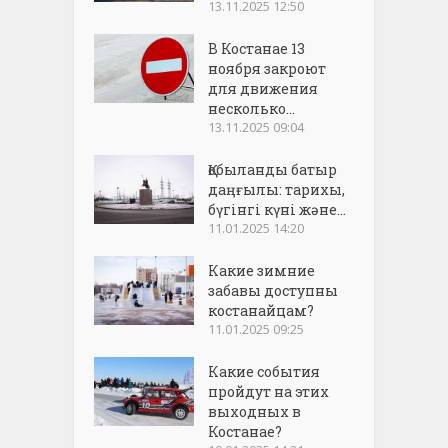
13.11.2025 12:50
В Костанае 13
ноября закроют
для движения
несколько...
13.11.2025 09:04
Қобыланды батыр
даңғылы: тарихы,
бүгінгі күні және...
11.01.2025 14:20
Какие зимние
забавы доступны
костанайцам?
11.01.2025 09:25
Какие события
пройдут на этих
выходных в
Костанае?