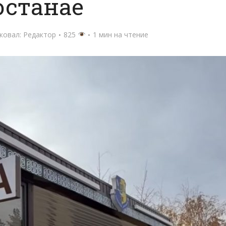
останае
ковал:
Редактор
825
1 мин на чтение