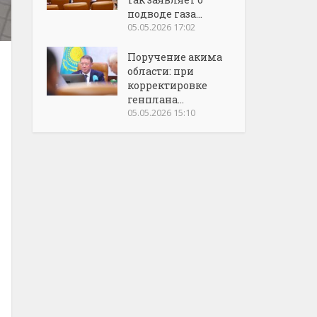
подводе газа...
05.05.2026 17:02
Поручение акима
области: при
корректировке
генплана...
05.05.2026 15:10