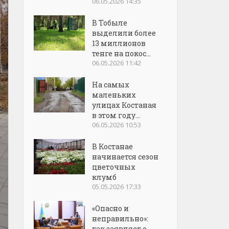
06.05.2026 14:35
В Тобыле
выделили более
13 миллионов
тенге на покос...
06.05.2026 11:42
На самых
маленьких
улицах Костаная
в этом году...
06.05.2026 10:53
В Костанае
начинается сезон
цветочных
клумб
05.05.2026 17:33
«Опасно и
неправильно»:
так заявляет о