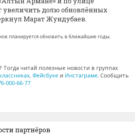
, «Алтын Армане» и по улице
ит увеличить долю обновлённых
черкнул Марат Жундубаев.
нов планируется обновить в ближайшие годы.
 Тогда читай полезные новости в группах
классниках
,
Фейсбуке
и
Инстаграме
. Сообщить
76-000-66-77
ости партнёров