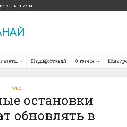
писка
Контакты
 газеты
Біздің Қостанай
О газете
Конкур
ЖКХ
ные остановки
т обновлять в