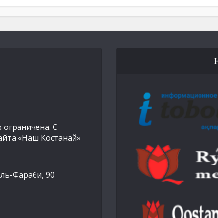
 ограничена. С
айта «Наш Костанай»
Аль-Фараби, 90