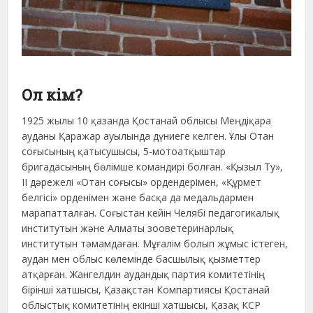
Ол кім?
1925 жылы 10 қазанда Қостанай облысы Меңдіқара
ауданы Қаражар ауылында дүниеге келген. Ұлы Отан
соғысының қатысушысы, 5-мотоатқыштар
бригадасының бөлімше командирі болған. «Қызыл Ту»,
ІІ дәрежелі «Отан соғысы» ордендерімен, «Құрмет
белгісі» орденімен және басқа да медальдармен
марапатталған. Соғыстан кейін Челябі педагогикалық
институтын және Алматы зооветеринарлық
институтын тәмамдаған. Мұғалім болып жұмыс істеген,
аудан мен облыс көлемінде басшылық қызметтер
атқарған. Жангелдин аудандық партия комитетінің
бірінші хатшысы, Қазақстан Компартиясы Қостанай
облыстық комитетінің екінші хатшысы, Қазақ КСР