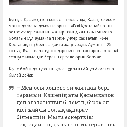
Бүгінде Қасымқанов көшесінің бойында, Қазақтелеком
маңында жаңа демалыс орны – «Ескі Қостанай» атты
ретро-сквер салынып жатыр. Ұзындығы 120-150 метр
болатын бұл аумақта тарихи үйлер сақталып, көне
Қостанайдың бейнесі қайта жаңғырады. Аумағы – 25
сотық. Бұл – қала тұрғындары мен қонақтарына өткенді
сезінуге мүмкіндік беретін ерекше орын болмақ.
Көше бойында тұратын қала тұрғыны Айгүл Ахметова
былай дейді:
– Мен осы көшеде он жылдан бері
тұрамын. Көшенің аты Қасымқанов
деп аталатынын білемін, бірақ ол
кісі жайлы толық ақпарат
білмеппін. Мына ескерткіш
тақтадан соң қызығып, интернеттен