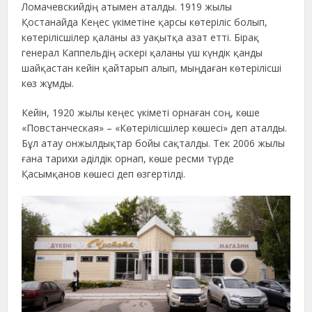
Ломачевскийдің атымен аталды. 1919 жылы
Қостанайда Кеңес үкіметіне қарсы көтеріліс болып,
көтерілісшілер қаланы аз уақытқа азат етті. Бірақ
генерал Каппельдің әскері қаланы үш күндік қанды
шайқастан кейін қайтарып алып, мыңдаған көтерілісші
көз жұмды.
Кейін, 1920 жылы кеңес үкіметі орнаған соң, көше
«Повстанческая» – «Көтерілісшілер көшесі» деп аталды.
Бұл атау онжылдықтар бойы сақталды. Тек 2006 жылы
ғана тарихи әділдік орнап, көше ресми түрде
Қасымқанов көшесі деп өзгертілді.