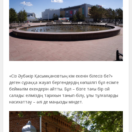
«Сіз Әубәкір Қасымқановтың кім екенін білесіз бе?»
деген сұраққа жауап бергендердің көпшілігі бұл есімге
беймәлім екендерін айтты. Бұл – бізге тағы бір ой
салады: еліміздің тарихын танып-білу, ұлы тұлғаларды
насихаттау – әлі де маңызды міндет.