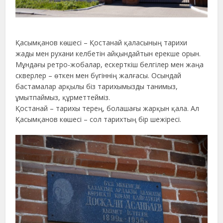
Қасымқанов көшесі – Қостанай қаласының тарихи
жады мен рухани келбетін айқындайтын ерекше орын.
Мұндағы ретро-жобалар, ескерткіш белгілер мен жаңа
скверлер – өткен мен бүгіннің жалғасы. Осындай
бастамалар арқылы біз тарихымызды танимыз,
ұмытпаймыз, құрметтейміз.
Қостанай – тарихы терең, болашағы жарқын қала. Ал
Қасымқанов көшесі – сол тарихтың бір шежіресі.