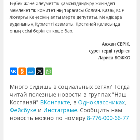
Еңбек және әлеуметтік қамсыздандыру жөніндегі
мемлекеттік комитетінің төрағасы болған. Қазақ КСР
Жоғарғы Кеңесінің алты мәрте депутаты. Меңдіқара
ауданының Құрметті азаматы. Қостанай қаласында
оның есімі берілген көше бар.
Аяжан СЕРІК,
суреттерді түсірген
Лариса БОЖКО
Много сидишь в социальных сетях? Тогда
читай полезные новости в группах "Наш
Костанай"
ВКонтакте
, в
Одноклассниках
,
Фейсбуке
и
Инстаграме
. Сообщить нам
новость можно по номеру
8-776-000-66-77