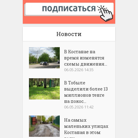
Новости
В Костанае на
время изменятся
схемы движения...
06.05.2026 14:35
В Тобыле
выделили более 13
миллионов тенге
на покос...
06.05.2026 11:42
На самых
маленьких улицах
Костаная в этом