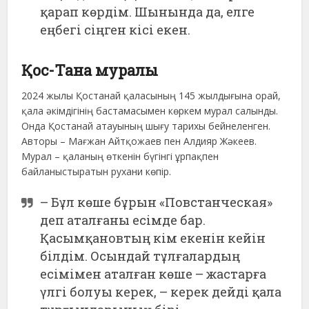
қарап көрдім. Шынында да, елге
еңбегі сіңген кісі екен.
Қос-Тана муралы
2024 жылы Қостанай қаласының 145 жылдығына орай,
қала әкімдігінің бастамасымен көркем мурал салынды.
Онда Қостанай атауының шығу тарихы бейнеленген.
Авторы – Мағжан Айтқожаев пен Алдияр Жәкеев.
Мурал – қаланың өткенін бүгінгі ұрпақпен
байланыстыратын рухани көпір.
– Бұл көше бұрын «Повстанческая»
деп аталғаны есімде бар.
Қасымқановтың кім екенін кейін
білдім. Осындай тұлғалардың
есімімен аталған көше – жастарға
үлгі болуы керек, – керек дейді қала