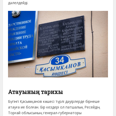
дәлелдейді.
Атауының тарихы
Бүгінгі Қасымқанов көшесі түрлі дәуірлерде бірнеше
атауға ие болған. Бір кездері ол патшалық Ресейдің
Торғай облысының генерал-губернаторы