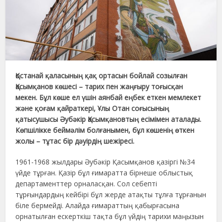
Қостанай қаласының қақ ортасын бойлай созылған
Қасымқанов көшесі – тарих пен жаңғыру тоғысқан
мекен. Бұл көше ел үшін аянбай еңбек еткен мемлекет
және қоғам қайраткері, Ұлы Отан соғысының
қатысушысы Әубәкір Қасымқановтың есімімен аталады.
Көпшілікке беймәлім болғанымен, бұл көшенің өткен
жолы – тұтас бір дәуірдің шежіресі.
1961-1968 жылдары Әубәкір Қасымқанов қазіргі №34
үйде тұрған. Қазір бұл ғимаратта бірнеше облыстық
департаменттер орналасқан. Сол себепті
тұрғындардың кейбірі бұл жерде атақты тұлға тұрғанын
біле бермейді. Алайда ғимараттың қабырғасына
орнатылған ескерткіш тақта бұл үйдің тарихи маңызын