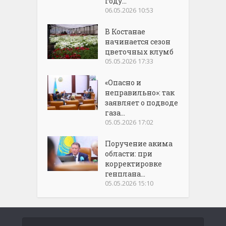
году...
06.05.2026 10:53
В Костанае
начинается сезон
цветочных клумб
05.05.2026 17:33
«Опасно и
неправильно»: так
заявляет о подводе
газа...
05.05.2026 17:02
Поручение акима
области: при
корректировке
генплана...
05.05.2026 15:10