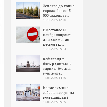
Зеленое дыхание
города: более 15
000 саженцев...
13.11.2025 12:50
В Костанае 13
ноября закроют
для движения
несколько...
13.11.2025 09:04
Қобыланды
батыр даңғылы:
тарихы, бүгінгі
күні және...
11.01.2025 14:20
Какие зимние
забавы доступны
костанайцам?
11.01.2025 09:25