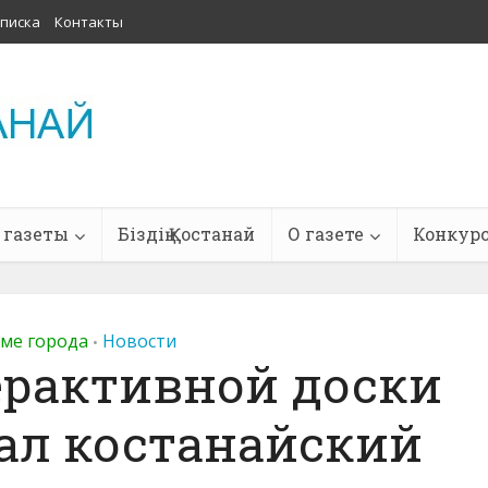
писка
Контакты
 газеты
Біздің Қостанай
О газете
Конкур
тме города
Новости
•
ерактивной доски
ал костанайский