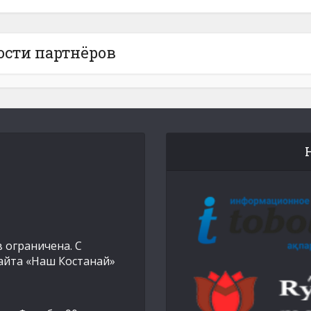
ости партнёров
 ограничена. С
айта «Наш Костанай»