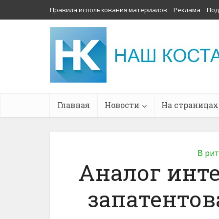
Правила использования материалов
Реклама
Под
Главная
Новости
На страницах
В ри
Аналог инт
запатентов