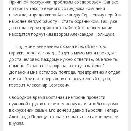
Причиной послужили проблемы со здоровьем. Однако
потерять такого верного сотрудника компания
не могла, и предложила Александру Сергеевичу перейти
на более легкую работу – стать охранником. Так, уже
два года территория костанайской теплокомпании
находится под чутким взором Александра Полищука.
— Под моим вниманием охрана всех объектов:
гаражи, ворота, склад… За день мимо меня проходит
до ста человек. Каждому нужно ответить, объяснить,
помочь. Охрана есть охрана, что тут скажешь?
До пенсии мне осталось полгода, предприятию я отдал
почти 40 лет, а теперь хочу на заслуженный отдых, –
говорит Александр Сергеевич.
Свободное время костанаец не прочь провести
с удочкой в руках на свежем воздухе, или побыть дома
в окружении семьи. Его дочери давно выросли. Теперь
Александр Полищук старается дать все самое лучшее
внукам.