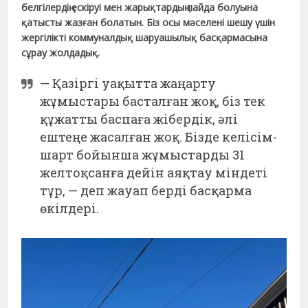
белгілердің ескіруі мен жарықтардың пайда болуына
қатысты жазған болатын. Біз осы мәселені шешу үшін
жергілікті коммуналдық шаруашылық басқармасына
сұрау жолдадық.
— Қазіргі уақытта жаңарту
жұмыстары басталған жоқ, біз тек
құжатты баспаға жібердік, әлі
ештеңе жасалған жоқ. Бізде келісім-
шарт бойынша жұмыстарды 31
желтоқсанға дейін аяқтау міндеті
тұр, — деп жауап берді басқарма
өкілдері.