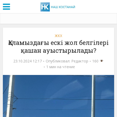
ЖКХ
Қаламыздағы ескі жол белгілері
қашан ауыстырылады?
23.10.2024 12:17
Опубликовал:
Редактор
160
1 мин на чтение