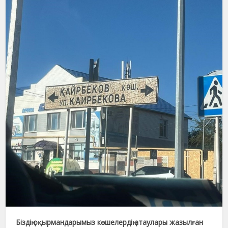
Біздің оқырмандарымыз көшелердің атаулары жазылған