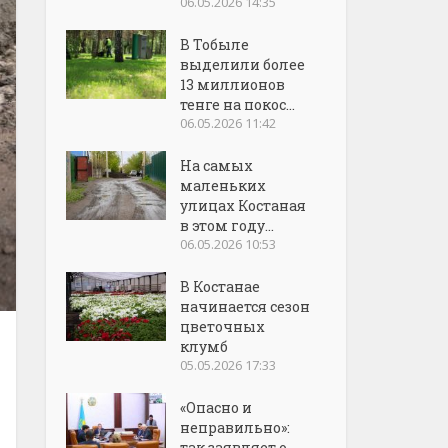
06.05.2026 14:35
В Тобыле
выделили более
13 миллионов
тенге на покос...
06.05.2026 11:42
На самых
маленьких
улицах Костаная
в этом году...
06.05.2026 10:53
В Костанае
начинается сезон
цветочных
клумб
05.05.2026 17:33
«Опасно и
неправильно»:
так заявляет о