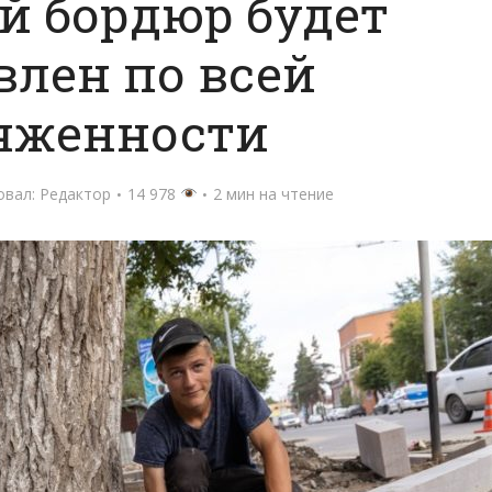
й бордюр будет
влен по всей
яженности
овал:
Редактор
14 978
2 мин на чтение