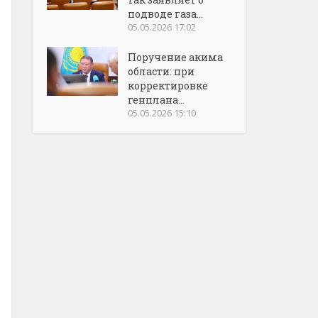
подводе газа...
05.05.2026 17:02
Поручение акима
области: при
корректировке
генплана...
05.05.2026 15:10