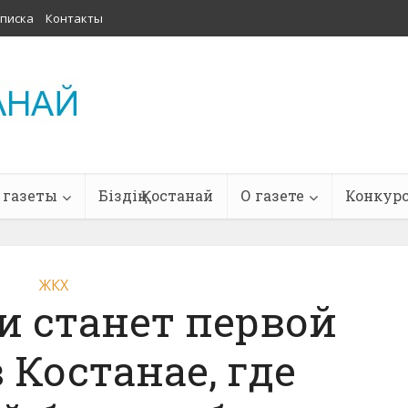
писка
Контакты
 газеты
Біздің Қостанай
О газете
Конкур
ЖКХ
и станет первой
 Костанае, где