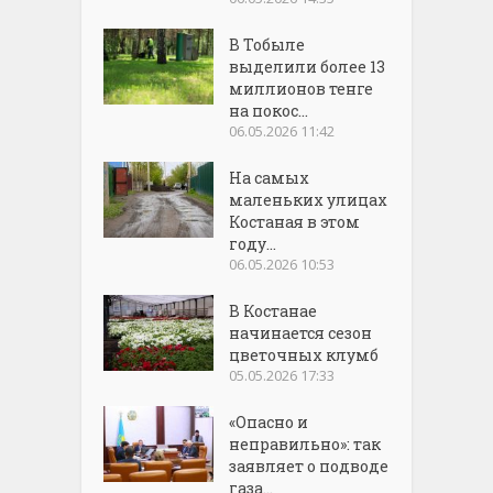
В Тобыле
выделили более 13
миллионов тенге
на покос...
06.05.2026 11:42
На самых
маленьких улицах
Костаная в этом
году...
06.05.2026 10:53
В Костанае
начинается сезон
цветочных клумб
05.05.2026 17:33
«Опасно и
неправильно»: так
заявляет о подводе
газа...