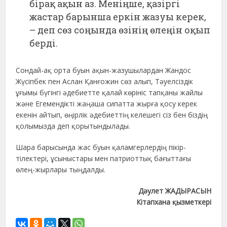
бірақ ақын аз. Меніңше, қазіргі
жастар барынша еркін жазуы керек,
– деп сөз соңында өзінің өлеңін оқып
берді.
Сондай-ақ орта буын ақын-жазушылардан Жандос
Жүсіпбек пен Аслан Қанғожин сөз алып, Тәуелсіздік
ұғымы бүгінгі әдебиетте қалай көрініс тапқаны жайлы
және Егемендікті жаңаша сипатта жырға қосу керек
екенін айтып, өңірлік әдебиеттің келешегі сіз бен біздің
қолымызда деп қорытындылады.
Шара барысында жас буын қаламгерлердің пікір-
тілектері, ұсыныстары мен патриоттық бағыттағы
өлең-жырлары тыңдалды.
Дәулет ЖАДЫРАСЫН
Кітапхана қызметкері