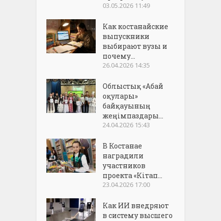
03.05.2026 11:49
Как костанайские
выпускники
выбирают вузы и
почему...
26.04.2026 14:35
Облыстық «Абай
оқулары»
байқауының
жеңімпаздары...
24.04.2026 15:43
В Костанае
наградили
участников
проекта «Кітап...
23.04.2026 17:00
Как ИИ внедряют
в систему высшего