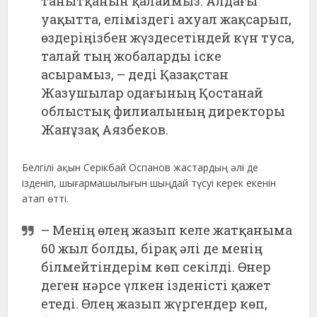
танытқанын қалаймыз. Алдағы
уақытта, еліміздегі ахуал жақсарып,
өздеріңізбен жүздесетіндей күн туса,
талай тың жобаларды іске
асырамыз, – деді Қазақстан
Жазушылар одағының Қостанай
облыстық филиалының директоры
Жанұзақ Аязбеков.
Белгілі ақын Серікбай Оспанов жастардың әлі де
ізденіп, шығармашылығын шыңдай түсуі керек екенін
атап өтті.
– Менің өлең жазып келе жатқаныма
60 жыл болды, бірақ әлі де менің
білмейтіндерім көп секілді. Өнер
деген нәрсе үлкен ізденісті қажет
етеді. Өлең жазып жүргендер көп,