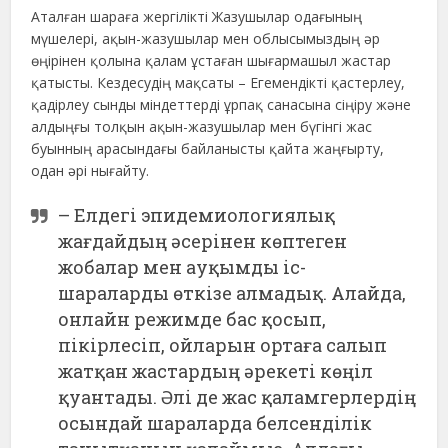
Аталған шараға жергілікті Жазушылар одағының
мүшелері, ақын-жазушылар мен облысымыздың әр
өңірінен қолына қалам ұстаған шығармашыл жастар
қатысты. Кездесудің мақсаты – Егемендікті қастерлеу,
қадірлеу сынды міндеттерді ұрпақ санасына сіңіру және
алдыңғы толқын ақын-жазушылар мен бүгінгі жас
буынның арасындағы байланысты қайта жаңғырту,
одан әрі нығайту.
– Елдегі эпидемиологиялық
жағдайдың әсерінен көптеген
жобалар мен ауқымды іс-
шараларды өткізе алмадық. Алайда,
онлайн режимде бас қосып,
пікірлесіп, ойларын ортаға салып
жатқан жастардың әрекеті көңіл
қуантады. Әлі де жас қаламгерлердің
осындай шараларда белсенділік