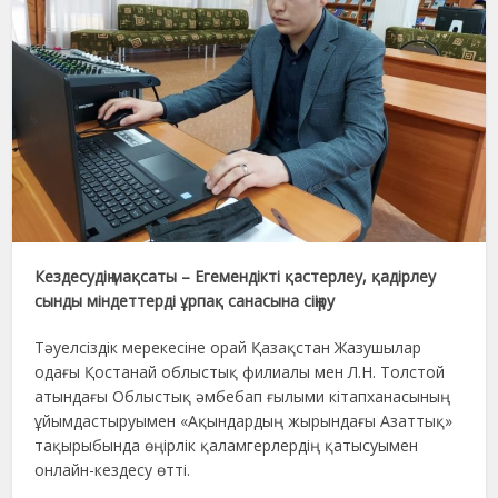
Кездесудің мақсаты – Егемендікті қастерлеу, қадірлеу
сынды міндеттерді ұрпақ санасына сіңіру
Тәуелсіздік мерекесіне орай Қазақстан Жазушылар
одағы Қостанай облыстық филиалы мен Л.Н. Толстой
атындағы Облыстық әмбебап ғылыми кітапханасының
ұйымдастыруымен «Ақындардың жырындағы Азаттық»
тақырыбында өңірлік қаламгерлердің қатысуымен
онлайн-кездесу өтті.