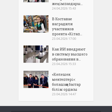
жеңімпаздары...
24.04.2026 15:43
В Костанае
наградили
участников
проекта «Кітап...
23.04.2026 17:00
Как ИИ внедряют
в систему высшего
образования в...
23.04.2026 15:33
«Келешек
мектептері»:
болашаққа бастар
білім ордасы
23.04.2026 14:47