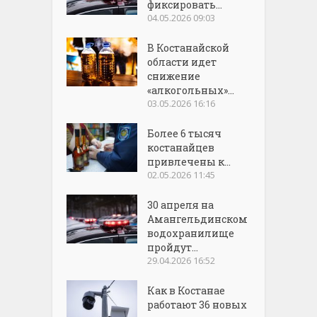
фиксировать...
04.05.2026 09:03
В Костанайской
области идет
снижение
«алкогольных»...
03.05.2026 16:16
Более 6 тысяч
костанайцев
привлечены к...
02.05.2026 11:45
30 апреля на
Амангельдинском
водохранилище
пройдут...
29.04.2026 16:52
Как в Костанае
работают 36 новых