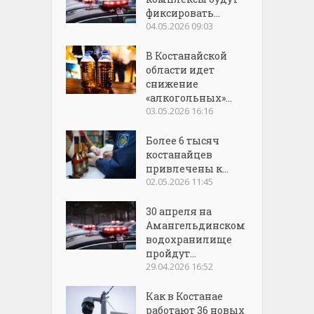
фиксировать...
04.05.2026 09:03
В Костанайской
области идет
снижение
«алкогольных»...
03.05.2026 16:16
Более 6 тысяч
костанайцев
привлечены к...
02.05.2026 11:45
30 апреля на
Амангельдинском
водохранилище
пройдут...
29.04.2026 16:52
Как в Костанае
работают 36 новых