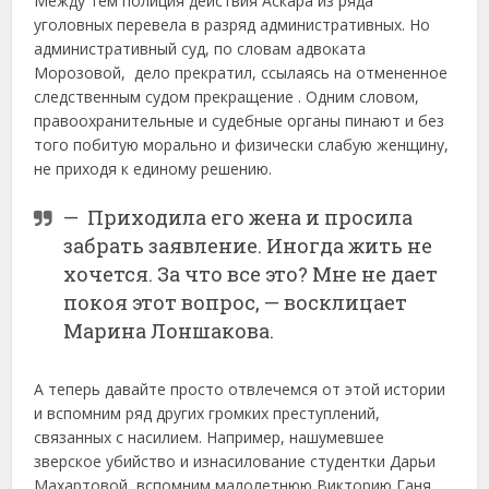
Между тем полиция действия Аскара из ряда
уголовных перевела в разряд административных. Но
административный суд, по словам адвоката
Морозовой, дело прекратил, ссылаясь на отмененное
следственным судом прекращение . Одним словом,
правоохранительные и судебные органы пинают и без
того побитую морально и физически слабую женщину,
не приходя к единому решению.
— Приходила его жена и просила
забрать заявление. Иногда жить не
хочется. За что все это? Мне не дает
покоя этот вопрос, — восклицает
Марина Лоншакова.
А теперь давайте просто отвлечемся от этой истории
и вспомним ряд других громких преступлений,
связанных с насилием. Например, нашумевшее
зверское убийство и изнасилование студентки Дарьи
Махартовой, вспомним малолетнюю Викторию Ганя.