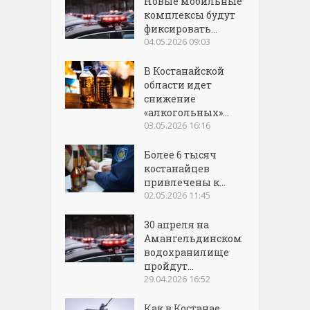
Новые мобильные
комплексы будут
фиксировать...
04.05.2026 09:03
В Костанайской
области идет
снижение
«алкогольных»...
03.05.2026 16:16
Более 6 тысяч
костанайцев
привлечены к...
02.05.2026 11:45
30 апреля на
Амангельдинском
водохранилище
пройдут...
29.04.2026 16:52
Как в Костанае