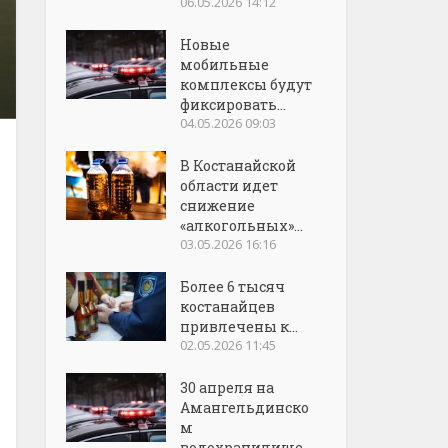
06.05.2026 14:12
Новые
мобильные
комплексы будут
фиксировать...
04.05.2026 09:03
В Костанайской
области идет
снижение
«алкогольных»...
03.05.2026 16:16
Более 6 тысяч
костанайцев
привлечены к...
02.05.2026 11:45
30 апреля на
Амангельдинско
м
водохранилище