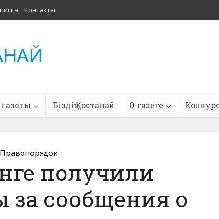
писка
Контакты
 газеты
Біздің Қостанай
О газете
Конкур
Правопорядок
енге получили
 за сообщения о