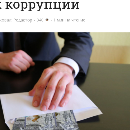
х коррупции
ковал:
Редактор
340
1 мин на чтение