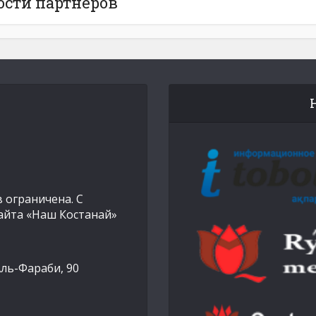
ости партнёров
 ограничена. С
айта «Наш Костанай»
Аль-Фараби, 90