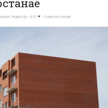
останае
ковал:
Редактор
613
2 мин на чтение