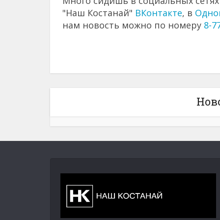
Много сидишь в социальных сетях?
"Наш Костанай"
ВКонтакте
, в
Одно
нам новость можно по номеру
8-7
Нов