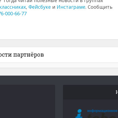
 Тогда читай полезные новости в группах
классниках
,
Фейсбуке
и
Инстаграме
. Сообщить
76-000-66-77
ости партнёров