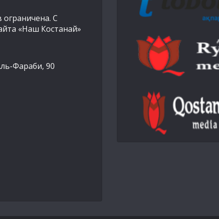
 ограничена. С
айта «Наш Костанай»
Аль-Фараби, 90