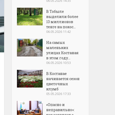
06.05.2026 14:35
В Тобыле
выделили более
13 миллионов
тенге на покос...
06.05.2026 11:42
На самых
маленьких
улицах Костаная
в этом году...
06.05.2026 10:53
В Костанае
начинается сезон
цветочных
клумб
05.05.2026 17:33
«Опасно и
неправильно»:
так заявляет о