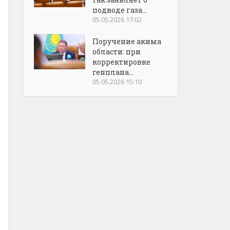
подводе газа...
05.05.2026 17:02
Поручение акима
области: при
корректировке
генплана...
05.05.2026 15:10